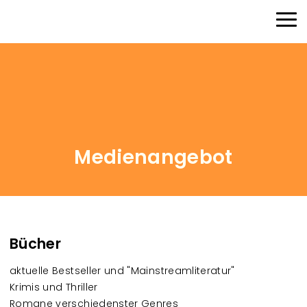
Direkt zum Inhalt
Haup
Medienangebot
Bücher
aktuelle Bestseller und "Mainstreamliteratur"
Krimis und Thriller
Romane verschiedenster Genres