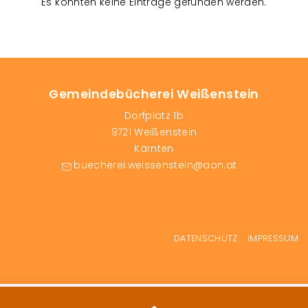
Es konnten keine Einträge gefunden werden.
s
t
a
l
t
Gemeindebücherei Weißenstein
u
Dorfplatz 1b
n
9721 Weißenstein
g
Kärnten
e
buecherei.weissenstein@aon.at
n
Fußzeilenmenü
DATENSCHUTZ
IMPRESSUM